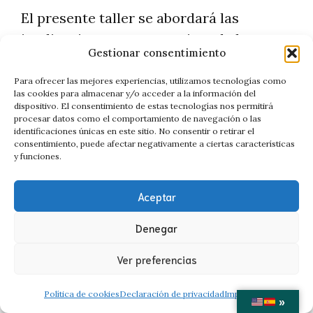
El presente taller se abordará las
implicaciones y perspectivas de la
Gestionar consentimiento
modificación del criterio microbiológico
para este patógeno, presentando el
Para ofrecer las mejores experiencias, utilizamos tecnologías como
las cookies para almacenar y/o acceder a la información del
estado de situación sobre el patógeno en
dispositivo. El consentimiento de estas tecnologías nos permitirá
procesar datos como el comportamiento de navegación o las
España y Europa, las diferentes
identificaciones únicas en este sitio. No consentir o retirar el
metodologías que pueden aplicarse en el
consentimiento, puede afectar negativamente a ciertas características
y funciones.
establecimiento de la vida útil en base a
L. monocytogenes
, y el cumplimiento de
Aceptar
su criterio, con especial énfasis en la
aplicación de modelos de predicción y
Denegar
herramientas digitales. Asimismo, se
Ver preferencias
contemplará la visión del sector
industrial, mostrando diferentes casos
Política de cookies
Declaración de privacidad
Impressum
»
reales de aplicación de modelos de